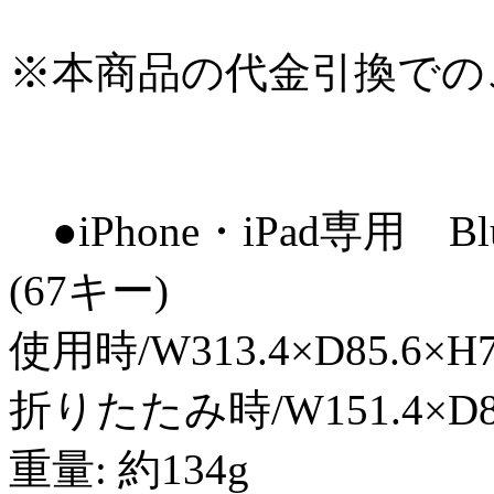
※本商品の代金引換での
●iPhone・iPad専用 
(67キー)
使用時/W313.4×D85.6×H
折りたたみ時/W151.4×D85
重量: 約134g