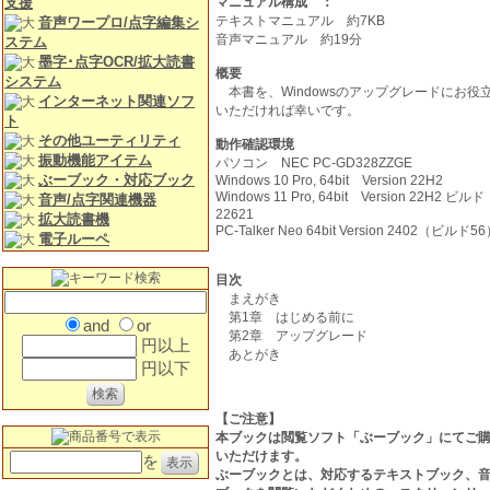
支援
マニュアル構成 ：
テキストマニュアル 約7KB
音声ワープロ/点字編集シ
音声マニュアル 約19分
ステム
墨字･点字OCR/拡大読書
概要
システム
本書を、Windowsのアップグレードにお役
インターネット関連ソフ
いただければ幸いです。
ト
その他ユーティリティ
動作確認環境
振動機能アイテム
パソコン NEC PC-GD328ZZGE
ぶーブック・対応ブック
Windows 10 Pro, 64bit Version 22H2
Windows 11 Pro, 64bit Version 22H2 ビルド
音声/点字関連機器
22621
拡大読書機
PC-Talker Neo 64bit Version 2402（ビルド5
電子ルーペ
目次
まえがき
第1章 はじめる前に
and
or
第2章 アップグレード
円以上
あとがき
円以下
【ご注意】
本ブックは閲覧ソフト「ぶーブック」にてご
いただけます。
を
ぶーブックとは、対応するテキストブック、