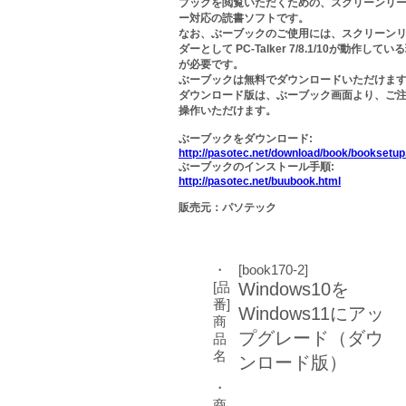
ブックを閲覧いただくための、スクリーンリ
ー対応の読書ソフトです。
なお、ぶーブックのご使用には、スクリーン
ダーとして PC-Talker 7/8.1/10が動作してい
が必要です。
ぶーブックは無料でダウンロードいただけま
ダウンロード版は、ぶーブック画面より、ご
操作いただけます。
ぶーブックをダウンロード:
http://pasotec.net/download/book/booksetup
ぶーブックのインストール手順:
http://pasotec.net/buubook.html
販売元：パソテック
・
[book170-2]
[品
Windows10を
番]
Windows11にアッ
商
プグレード（ダウ
品
名
ンロード版）
・
商