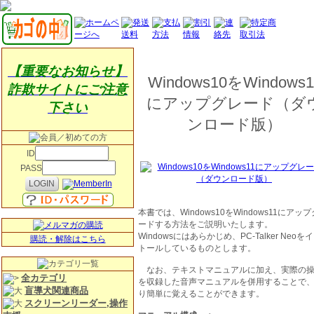
【重要なお知らせ】
Windows10をWindows1
詐欺サイトにご注意
にアップグレード（ダ
下さい
ンロード版）
ID
PASS
本書では、Windows10をWindows11にアッ
ードする方法をご説明いたします。
Windowsにはあらかじめ、PC-Talker Neoを
購読・解除はこちら
トールしているものとします。
なお、テキストマニュアルに加え、実際の
全カテゴリ
を収録した音声マニュアルを併用することで
盲導犬関連商品
り簡単に覚えることができます。
スクリーンリーダー,操作