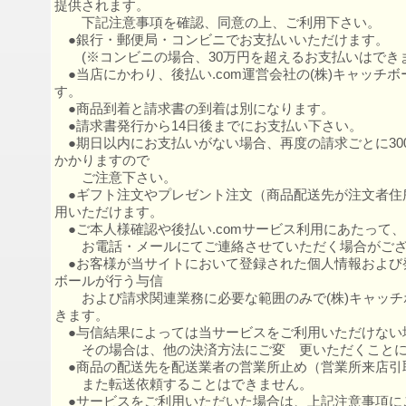
提供されます。
下記注意事項を確認、同意の上、ご利用下さい。
●銀行・郵便局・コンビニでお支払いいただけます。
(※コンビニの場合、30万円を超えるお支払いはでき
●当店にかわり、後払い.com運営会社の(株)キャッチ
す。
●商品到着と請求書の到着は別になります。
●請求書発行から14日後までにお支払い下さい。
●期日以内にお支払いがない場合、再度の請求ごとに30
かかりますので
ご注意下さい。
●ギフト注文やプレゼント注文（商品配送先が注文者住
用いただけます。
●ご本人様確認や後払い.comサービス利用にあたって、
お電話・メールにてご連絡させていただく場合がござ
●お客様が当サイトにおいて登録された個人情報および発
ボールが行う与信
および請求関連業務に必要な範囲のみで(株)キャッチ
きます。
●与信結果によっては当サービスをご利用いただけない
その場合は、他の決済方法にご変 更いただくことに
●商品の配送先を配送業者の営業所止め（営業所来店引取
また転送依頼することはできません。
●サービスをご利用いただいた場合は、上記注意事項に