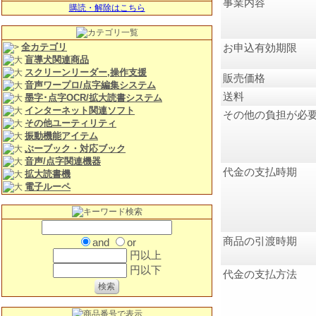
事業内容
購読・解除はこちら
全カテゴリ
お申込有効期限
盲導犬関連商品
スクリーンリーダー,操作支援
販売価格
音声ワープロ/点字編集システム
送料
墨字･点字OCR/拡大読書システム
インターネット関連ソフト
その他の負担が必
その他ユーティリティ
振動機能アイテム
ぶーブック・対応ブック
音声/点字関連機器
代金の支払時期
拡大読書機
電子ルーペ
商品の引渡時期
and
or
円以上
円以下
代金の支払方法