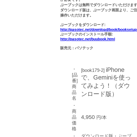
ぶーブックは無料でダウンロードいただけま
ダウンロード版は、ぶーブック画面より、ご
操作いただけます。
ぶーブックをダウンロード:
http://pasotec.net/download/book/booksetup
ぶーブックのインストール手順:
http://pasotec.net/buubook.html
販売元：パソテック
・
iPhone
[book179-2]
[品
で、Geminiを使っ
番]
てみよう！（ダウ
商
品
ンロード版）
名
・
商
4,950
品
円/本
価
格
・
ダウンロード版・ぶーブ