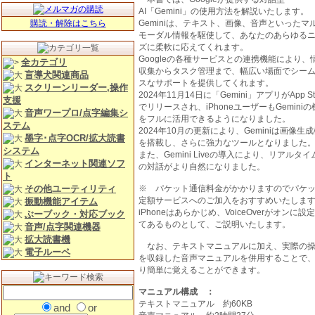
AI「Gemini」の使用方法を解説いたします。
購読・解除はこちら
Geminiは、テキスト、画像、音声といったマ
モーダル情報を駆使して、あなたのあらゆる
ズに柔軟に応えてくれます。
Googleの各種サービスとの連携機能により、
全カテゴリ
収集からタスク管理まで、幅広い場面でシー
盲導犬関連商品
スなサポートを提供してくれます。
スクリーンリーダー,操作
2024年11月14日に「Gemini」アプリがApp St
支援
でリリースされ、iPhoneユーザーもGeminiの
音声ワープロ/点字編集シ
をフルに活用できるようになりました。
ステム
2024年10月の更新により、Geminiは画像生
墨字･点字OCR/拡大読書
を搭載し、さらに強力なツールとなりました
システム
また、Gemini Liveの導入により、リアルタイ
インターネット関連ソフ
の対話がより自然になりました。
ト
その他ユーティリティ
※ パケット通信料金がかかりますのでパケ
定額サービスへのご加入をおすすめいたしま
振動機能アイテム
iPhoneはあらかじめ、VoiceOverがオンに設
ぶーブック・対応ブック
てあるものとして、ご説明いたします。
音声/点字関連機器
拡大読書機
なお、テキストマニュアルに加え、実際の
電子ルーペ
を収録した音声マニュアルを併用することで
り簡単に覚えることができます。
マニュアル構成 ：
テキストマニュアル 約60KB
and
or