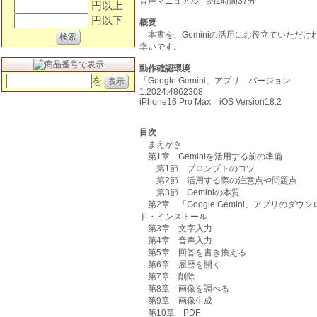
音声マニュアル 約2時間37分
円以上
円以下
概要
本書を、Geminiの活用にお役立ていただけ
幸いです。
動作確認環境
を
「Google Gemini」アプリ バージョン
1.2024.4862308
iPhone16 Pro Max iOS Version18.2
目次
まえがき
第1章 Geminiを活用する前の準備
第1節 プロンプトのコツ
第2節 活用する際の注意点や問題点
第3節 Geminiの本質
第2章 「Google Gemini」アプリのダウン
ド・インストール
第3章 文字入力
第4章 音声入力
第5章 回答を書き換える
第6章 履歴を開く
第7章 削除
第8章 画像を調べる
第9章 画像生成
第10章 PDF