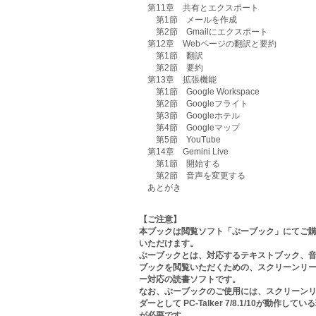
第11章 共有とエクスポート
第1節 メールを作成
第2節 Gmailにエクスポート
第12章 Webページの翻訳と要約
第1節 翻訳
第2節 要約
第13章 拡張機能
第1節 Google Workspace
第2節 Googleフライト
第3節 Googleホテル
第4節 Googleマップ
第5節 YouTube
第14章 Gemini Live
第1節 開始する
第2節 音声を変更する
あとがき
【ご注意】
本ブックは閲覧ソフト「ぶーブック」にてご
いただけます。
ぶーブックとは、対応するテキストブック、
ブックを閲覧いただくための、スクリーンリ
ー対応の読書ソフトです。
なお、ぶーブックのご使用には、スクリーン
ダーとして PC-Talker 7/8.1/10が動作してい
が必要です。