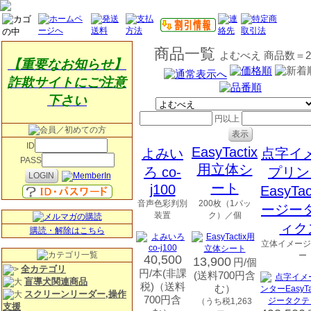
商品一覧
よむべえ 商品数＝2
【重要なお知らせ】
詐欺サイトにご注意
下さい
円以上
ID
EasyTactix
よみい
点字イ
PASS
用立体シ
ろ co-
プリン
ート
j100
EasyTac
音声色彩判別
200枚（1パッ
ージー
装置
ク）／個
ィク
購読・解除はこちら
立体イメージ
ー
40,500
13,900
円/個
全カテゴリ
円/本(非課
(送料700円含
盲導犬関連商品
税)（送料
む）
スクリーンリーダー,操作
700円含
（うち税1,263
支援