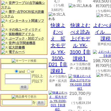
む）
493,500
円）
音声ワープロ/点字編集シ
（うち税
料700
ステム
3,681円）
（うち税44,
墨字･点字OCR/拡大読書
システム
インターネット関連ソフ
快速よ
快速よむ
よむべ
ト
その他ユーティリティ
むべ
べえ読み
イル 
振動機能アイテム
え 拡
上げモデ
課税
ぶーブック・対応ブック
音声/点字関連機器
音声拡大
大モデ
ル YK-
拡大読書機
ル YK-
3100【非
電子ルーペ
3100-
課税】
198,700
D21【非
カメラ活用の音
料700
声・拡大読書器
課税】
（うち税18,
and
or
円以上
カメラ活用の
円以下
音声・拡大読
書器
210,700
円/
台
を
（うち税19,154
円）